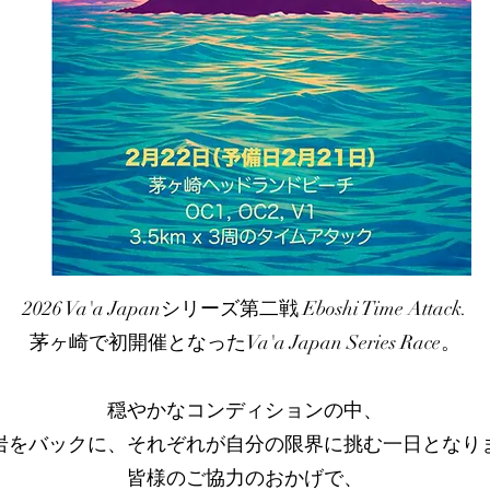
2026 Va'a Japanシリーズ第二戦 Eboshi Time Attack.
茅ヶ崎で初開催となったVa'a Japan Series Race。
穏やかなコンディションの中、
岩をバックに、それぞれが自分の限界に挑む一日となり
皆様のご協力のおかげで、