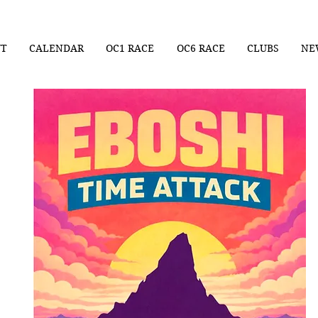
UT
CALENDAR
OC1 RACE
OC6 RACE
CLUBS
NE