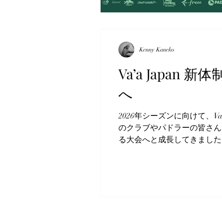
Kenny Kaneko
Va’a Japa
へ
2026年シーズンに向けて、
のクラブやパドラーの皆さん
る大会へと成長してきました。
根付かせることを目的とし、
Va’a Japanが目指すこと
若い世代の海外挑戦サポート
外のクラブとの連携・文化交流
パドラーがよりワクワクでき
もに...