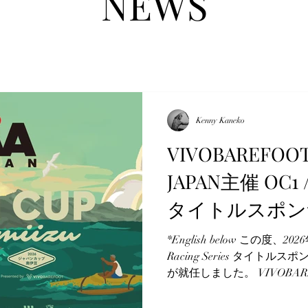
NEWS
Kenny Kaneko
VIVOBAREFOOT
JAPAN主催 OC1 /V
タイトルスポン
*English below この度、202
Racing Series タイトルス
が就任しました。 VIVOBA
取り戻す“ベアフットシュー
然を感じられる体を取り戻