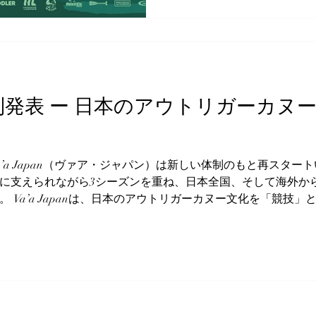
ドです。 しかし、私たちが
ズブランドとしての魅力だ
VIVOBAREFOOTは、
よって、人と自然をふたた
健康を回復させること」 こ
n 新体制発表 ー 日本のアウトリガーカ
は深く共感しました。 アウ
波、潮の流れ、太陽、そし
ら、自然と対話し、自然と
す。 地球の上に立ち、水の
Va’a Japan（ヴァア・ジャパン）は新しい体制のもと再スタ
漕ぐ。 それはまさに、“感覚
に支えられながら3シーズンを重ね、日本全国、そして海外か
想と重なります。 だからこ
 Va’a Japanは、日本のアウトリガーカヌー文化を「競技
いう関係ではなく、同じ価
株式会社PADDLERの運営のもと、より組織的かつ継続的に活
してVIV
 OC1/V1シリーズ（1〜4月・全5戦）の開催 6人乗り（OC6/V
とクラブ育成支援 ルールブック・レギュレーションの整備（国
の促進 これまでの活動で得た経験をもとに、Va’a Japan
る取り組みと次の世代が世界に羽ばたける環境を整えていきま