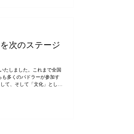
共鳴したのは、単なるシュー
けではありません。
「足元から自然を感じられる靴に
びつなぎ、人も地球もともに
のフィロソフィーに、私たち
ヌーを次のステージ
トリガーカヌーでは、風、
て水の温度までも感じなが
調和することが求められま
上を進み、自然の一部として
ートいたしました。これまで全国
を取り戻す” というVIVOの思
らも多くのパドラーが参加す
そ今回、単なるスポンサーと
」として、そして「文化」として
値観を共有するパートナーと
動を進めていきます。 新しい
6）全日本選手権の開催（秋予定）
際基準に沿った形で） 国内
は全国のクラブと連携しながら、
す。 日本各地のクラブとと