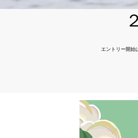
２
​エントリー開