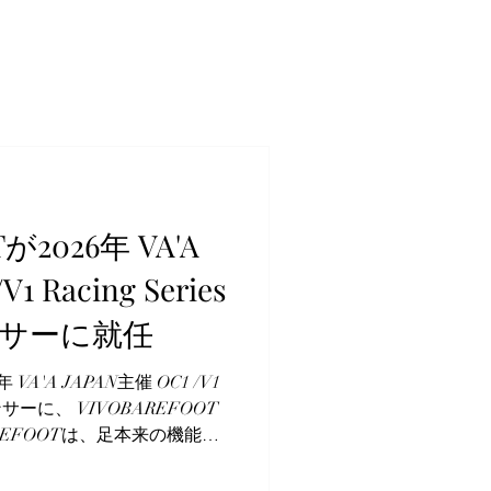
が2026年 VA'A
1 Racing Series
サーに就任
6年 VA'A JAPAN主催 OC1 /V1
ポンサーに、 VIVOBAREFOOT
REFOOTは、足本来の機能を
ズ”を通して、人が足元から自
すことを目指しているブラン