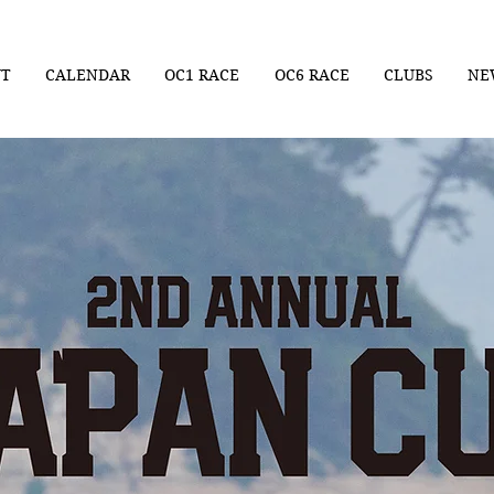
UT
CALENDAR
OC1 RACE
OC6 RACE
CLUBS
NE